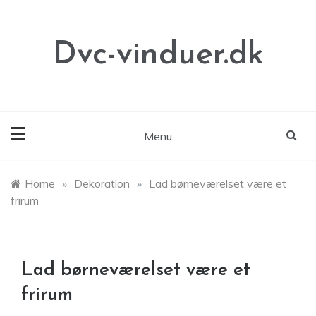
Skip
to
content
Dvc-vinduer.dk
Menu
Home
»
Dekoration
»
Lad børneværelset være et
frirum
Lad børneværelset være et
frirum