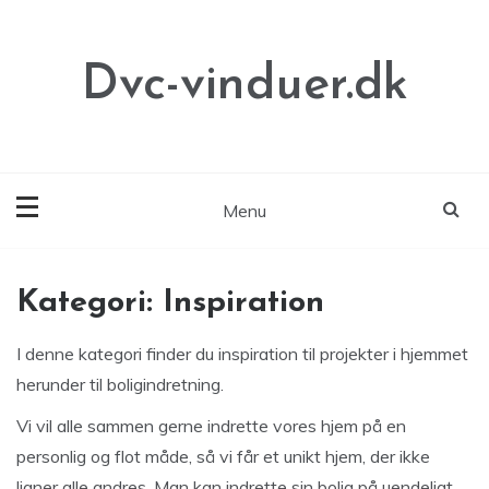
Skip
to
content
Dvc-vinduer.dk
Menu
Kategori:
Inspiration
I denne kategori finder du inspiration til projekter i hjemmet
herunder til boligindretning.
Vi vil alle sammen gerne indrette vores hjem på en
personlig og flot måde, så vi får et unikt hjem, der ikke
ligner alle andres. Man kan indrette sin bolig på uendeligt