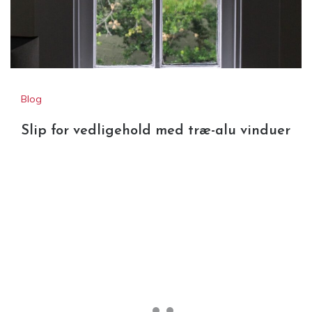
Slip for vedligehold med træ-alu
vinduer
Blog
Slip for vedligehold med træ-alu vinduer