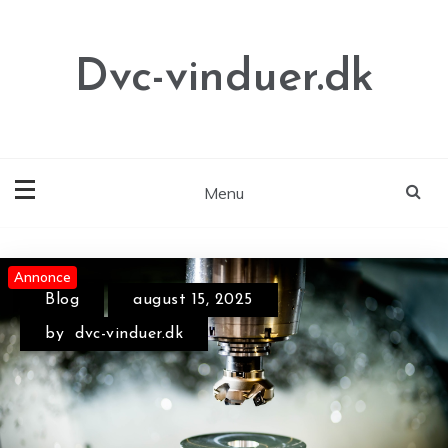
Skip
to
content
Dvc-vinduer.dk
Menu
Annonce
Annonce
Annonce
Blog
august 15, 2025
by
dvc-vinduer.dk